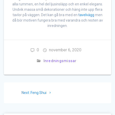
alla rummen, en hel del ljusinsläpp och en enkel elegans.
Undvik massa små dekorationer och häng inte upp flera
tavlor på väggen. Det kan gå bra med en
tavelvägg
men
då bör motiven fungera bra med varandra och resten av
inredningen.
0
november 6, 2020
Inredningsmissar
Inläggsnavigering
Next
Next:
Feng Shui
post: