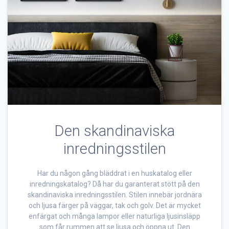
Den skandinaviska
inredningsstilen
Har du någon gång bläddrat i en huskatalog eller
inredningskatalog? Då har du garanterat stött på den
skandinaviska inredningsstilen. Stilen innebär jordnära
och ljusa färger på väggar, tak och golv. Det är mycket
enfärgat och många lampor eller naturliga ljusinsläpp
som får rummen att se ljusa och öppna ut. Den