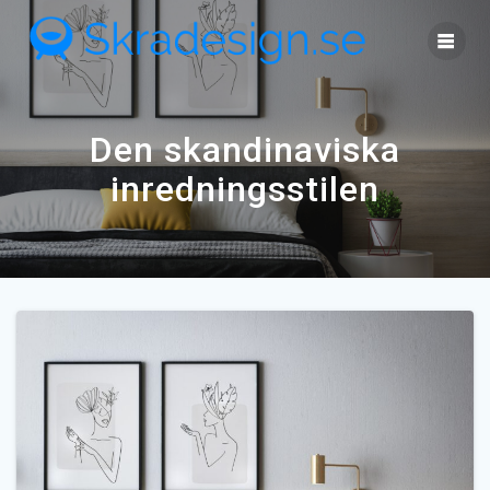
Skip
to
content
Den skandinaviska
inredningsstilen