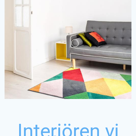
med vitt är en krämigare variant av vitt perfekt. Krämiga
har någon koppling till en specifik säsong. Om du vill inreda
säkert kort. Vitt är en kulör som är tidlös, enkel och som inte
Oavsett vilka inredningstrender som råder är vitt alltid ett
Inreda med vitt som bas
Interiören vi