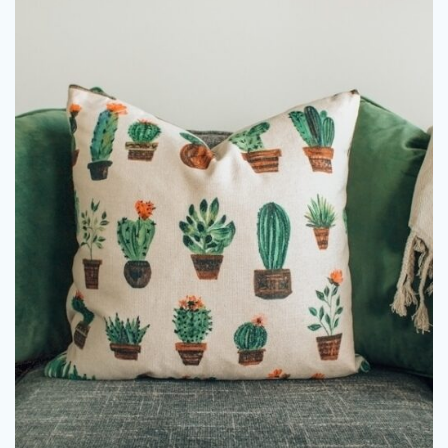
och unik karaktär. Låt oss utforska hur du …
och plädar kan du skapa en atmosfär fylld av värme, komfort
rum. Genom att medvetet använda gardiner, mattor, kuddar
som förvandlar anonyma ytor till personliga och inbjudande
praktisk funktion. De är hemmets själ, de mjuka penseldragen
Textilier är så mycket mer än bara tygstycken som fyller en
och karaktär
Inred med textilier för att skapa värme