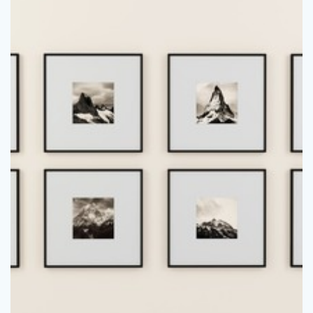
stå helt tom. Kanske …
en vägg på att det inte finns någon ursäkt för att bara låta den
ansträngning på det. Det finns så många olika sätt att piffa till
eller som att du inte lagt ner särskilt mycket energi eller
Att ha en tom vägg i hemmet kan göra att ett rum känns tråkigt
Liva upp en tom vägg