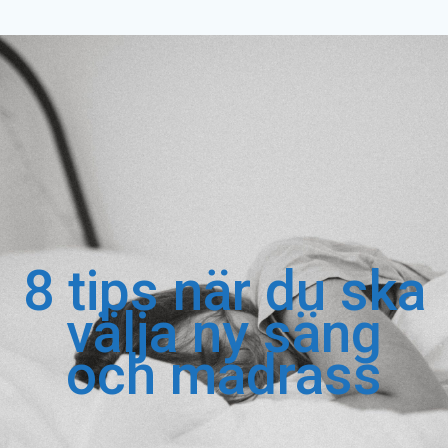
8 tips när du ska
välja ny säng
och madrass