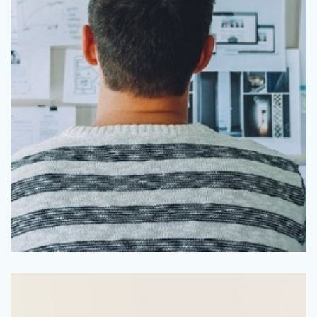
inredningsprodukter. I det här inlägget kommer du att …
allt ifrån att ta fram webbsidor till att ta fram tryck till
design är att det är ett väldigt brett område. Du kan jobba med
som känns lockande för många. Fördelen med att jobba med
Att vara kreativ och ta fram olika typer av designs är något
Jobba med design