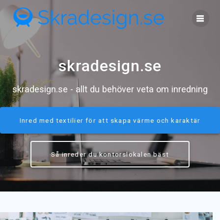
Skip
to
content
skradesign.se
skradesign.se - allt du behöver veta om inredning
Inred med textilier för att skapa värme och karaktär
Så inreder du kontorslokalen bäst