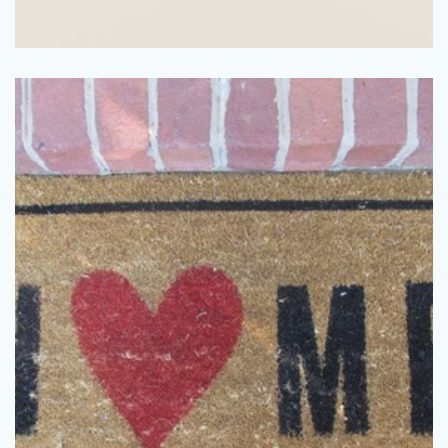
vilket är en bra plats för förvaring, men hallen är …
badrum. Många gånger använda hallen enbart för förvaring,
hamnar den i skymundan av sovrum, vardagsrum, kök och
hallen. Trots att det är det första varje besökare ser av ditt hem
uppmärksamhet och ansträngning inredningsmässigt är
En plats i hemmet som ofta får alldeles för lite
Inred hallen snyggt och stilrent