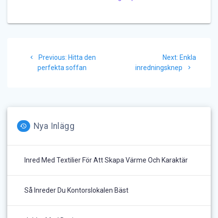
Inläggsnavigering
Previous
Next
Previous:
Hitta den
Next:
Enkla
post:
post:
perfekta soffan
inredningsknep
Nya Inlägg
Inred Med Textilier För Att Skapa Värme Och Karaktär
Så Inreder Du Kontorslokalen Bäst