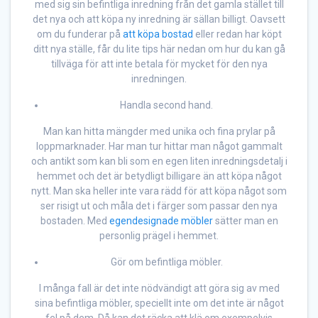
med sig sin befintliga inredning från det gamla stället till
det nya och att köpa ny inredning är sällan billigt. Oavsett
om du funderar på
att köpa bostad
eller redan har köpt
ditt nya ställe, får du lite tips här nedan om hur du kan gå
tillväga för att inte betala för mycket för den nya
inredningen.
Handla second hand.
Man kan hitta mängder med unika och fina prylar på
loppmarknader. Har man tur hittar man något gammalt
och antikt som kan bli som en egen liten inredningsdetalj i
hemmet och det är betydligt billigare än att köpa något
nytt. Man ska heller inte vara rädd för att köpa något som
ser risigt ut och måla det i färger som passar den nya
bostaden. Med
egendesignade möbler
sätter man en
personlig prägel i hemmet.
Gör om befintliga möbler.
I många fall är det inte nödvändigt att göra sig av med
sina befintliga möbler, speciellt inte om det inte är något
fel på dem. Då kan det räcka att klä om exempelvis