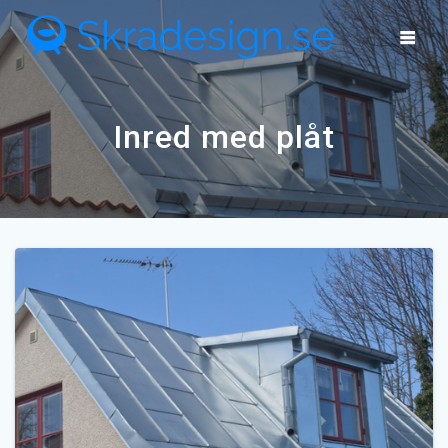
Skip
to
content
Inred med plåt