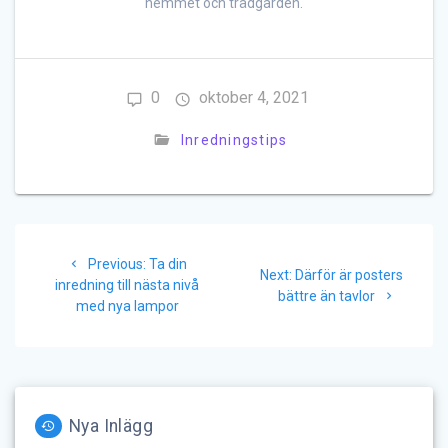
hemmet och trädgården.
0
oktober 4, 2021
Inredningstips
Inläggsnavigering
Previous
Previous:
Ta din
Next
Next:
Därför är posters
post:
inredning till nästa nivå
post:
bättre än tavlor
med nya lampor
Nya Inlägg