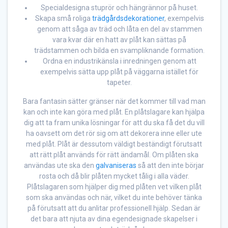
Specialdesigna stuprör och hängrännor på huset.
Skapa små roliga
trädgårdsdekorationer
, exempelvis
genom att såga av träd och låta en del av stammen
vara kvar där en hatt av plåt kan sättas på
trädstammen och bilda en svampliknande formation.
Ordna en industrikänsla i inredningen genom att
exempelvis sätta upp plåt på väggarna istället för
tapeter.
Bara fantasin sätter gränser när det kommer till vad man
kan och inte kan göra med plåt. En plåtslagare kan hjälpa
dig att ta fram unika lösningar för att du ska få det du vill
ha oavsett om det rör sig om att dekorera inne eller ute
med plåt. Plåt är dessutom väldigt beständigt förutsatt
att rätt plåt används för rätt ändamål. Om plåten ska
användas ute ska den
galvaniseras
så att den inte börjar
rosta och då blir plåten mycket tålig i alla väder.
Plåtslagaren som hjälper dig med plåten vet vilken plåt
som ska användas och när, vilket du inte behöver tänka
på förutsatt att du anlitar professionell hjälp. Sedan är
det bara att njuta av dina egendesignade skapelser i