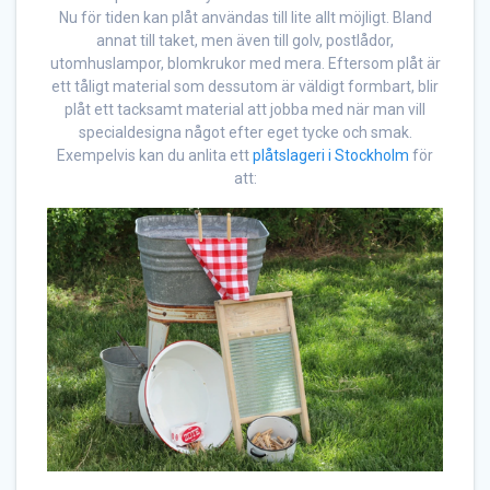
Nu för tiden kan plåt användas till lite allt möjligt. Bland
annat till taket, men även till golv, postlådor,
utomhuslampor, blomkrukor med mera. Eftersom plåt är
ett tåligt material som dessutom är väldigt formbart, blir
plåt ett tacksamt material att jobba med när man vill
specialdesigna något efter eget tycke och smak.
Exempelvis kan du anlita ett
plåtslageri i Stockholm
för
att: